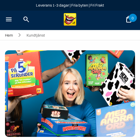
Leverans 1-3 dagar | Fria byten | Fri Frakt
menu
search
shopping_bag
0
Hem
Kundtjänst