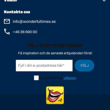
Kundtjänst
Användarvillkor
Kontakta oss
Spelregler
Personuppgiftspolicy
info@wonderfultimes.se
+46 36 690 00
FÖLJ VÅRT NYHETSBREV
Få inspiration och de senaste erbjudanden först!
FÖLJ
Jag godkänner
villkoren