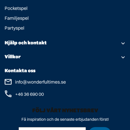
Pocketspel
Familjespel
Partyspel
Hjälp och kontakt
Om oss
Villkor
Kundtjänst
Användarvillkor
Kontakta oss
Spelregler
Personuppgiftspolicy
info@wonderfultimes.se
+46 36 690 00
FÖLJ VÅRT NYHETSBREV
Få inspiration och de senaste erbjudanden först!