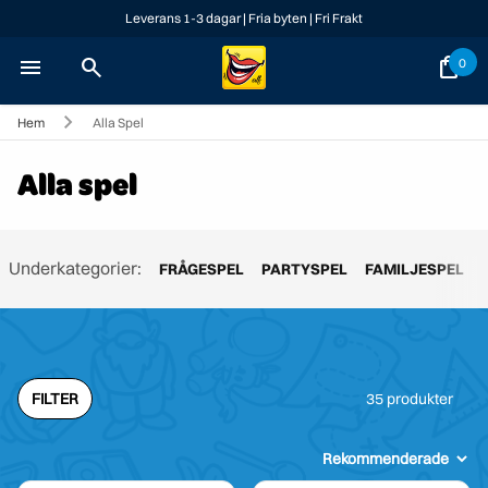
Leverans 1-3 dagar | Fria byten | Fri Frakt
menu
search
shopping_bag
0
Hem
Alla Spel
Alla spel
Underkategorier
:
FRÅGESPEL
PARTYSPEL
FAMILJESPEL
35
produkter
FILTER