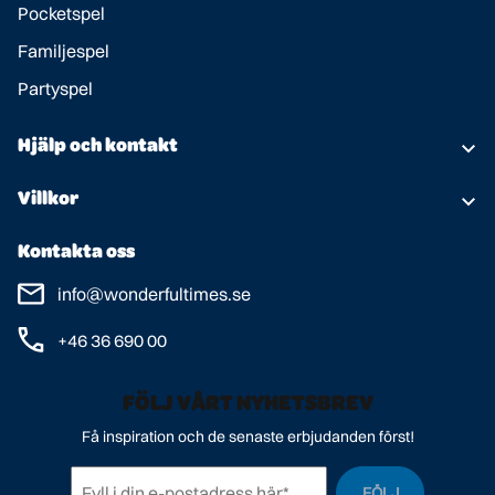
Pocketspel
Familjespel
Partyspel
Hjälp och kontakt
Om oss
Villkor
Kundtjänst
Användarvillkor
Kontakta oss
Spelregler
Personuppgiftspolicy
info@wonderfultimes.se
+46 36 690 00
FÖLJ VÅRT NYHETSBREV
Få inspiration och de senaste erbjudanden först!
FÖLJ