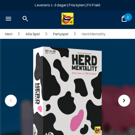
Leverans 1-3 dagar | Fria byten | Fri Frakt
menu
search
shopping_bag
0
Hem
Alla Spel
Partyspel
Herd Mentality
chevron_left
chevron_right