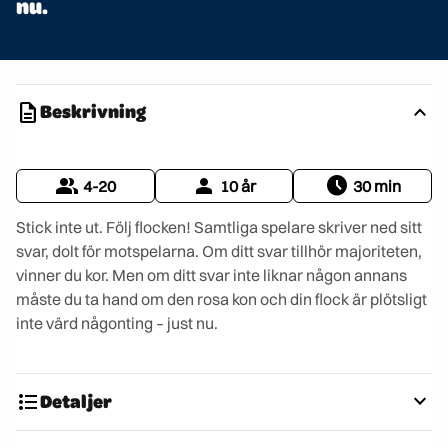
nu.
description
expand_less
Beskrivning
group
person
schedule
4-20
10 år
30 min
Stick inte ut. Följ flocken! Samtliga spelare skriver ned sitt
svar, dolt för motspelarna. Om ditt svar tillhör majoriteten,
vinner du kor. Men om ditt svar inte liknar någon annans
måste du ta hand om den rosa kon och din flock är plötsligt
inte värd någonting – just nu.
format_list_bulleted
expand_more
Detaljer