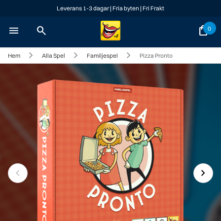
Leverans 1-3 dagar | Fria byten | Fri Frakt
menu
search
shopping_bag
0
Hem
Alla Spel
Familjespel
Pizza Pronto
chevron_left
chevron_right