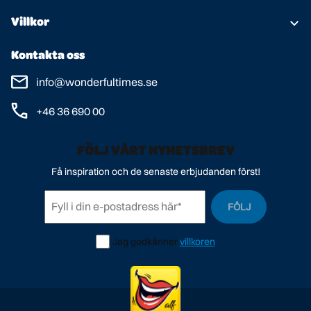
Om oss
Villkor
Kundtjänst
Användarvillkor
Kontakta oss
Spelregler
Personuppgiftspolicy
info@wonderfultimes.se
+46 36 690 00
FÖLJ VÅRT NYHETSBREV
Få inspiration och de senaste erbjudanden först!
FÖLJ
Jag godkänner
villkoren