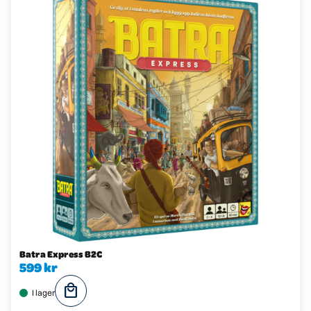
Batra Express B2C
599 kr
local_mall
I lager