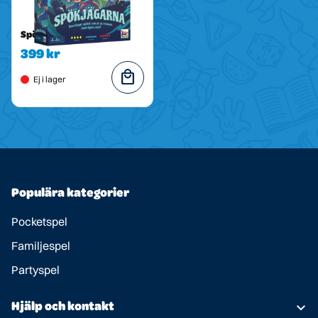
Spökjägarna
399 kr
local_mall
Ej i lager
Populära kategorier
Pocketspel
Familjespel
Partyspel
Hjälp och kontakt